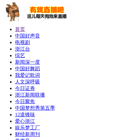
首页
中国好声音
电视剧
浙江台
综艺
新闻深一度
中国好舞蹈
我爱记歌词
人文深呼吸
今日证券
浙江新闻联播
今日聚焦
中国梦想秀第五季
12道锋味
爱心浙江
娱乐梦工厂
财经新周刊