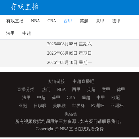
有戏直播
NBA
CBA
西甲
英超
意甲
德甲
法甲
中超
2026年08月08日 星期六
2026年08月09日 星期日
2026年08月10日 星期一
友情链接
中超直播吧
直播分类
热门
NBA
西甲
英超
意甲
德甲
法甲
中超
荷甲
CBA
葡超
中甲
欧冠
亚冠
日职联
美职联
世界杯
欧洲杯
亚洲杯
奥运会
所有视频数据均调用第三方资源，如有疑问请联系我们。
Copyright @ NBA直播在线观看免费